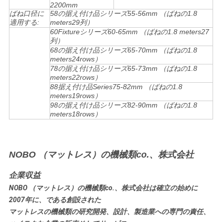
2200mm
ばね口径に
58の据え付け品シリーズ55-56mm （ばねの1.8
プ
適用する:
meters29列）
60Fixtureシリーズ60-65mm （ばねの1.8 meters27
ラ
列）
68の据え付け品シリーズ65-70mm （ばねの1.8
meters24rows）
イ
78の据え付け品シリーズ65-73mm （ばねの1.8
meters22rows）
バ
88据え付け品Series75-82mm （ばねの1.8
meters19rows）
シ
98の据え付け品シリーズ82-90mm （ばねの1.8
meters18rows）
ー
規
NOBO （マットレス）の機械類co.、株式会社
約
企業収益
NOBO （マットレス）の機械類co.、株式会社は確立の始めに
2007年に、である創設された
マットレスの機械類の
研究開発、設計、製造業
への専門の責任、