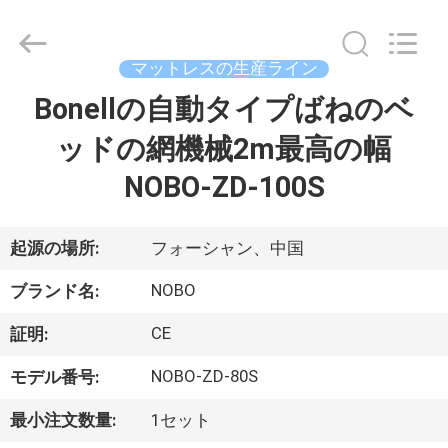
©
2022
-
2026
Foshan
マットレスの生産ライン
Nobo
Machinery
Bonellの自動タイプばねのベ
ホ
Co.,
Ltd..
All
ッドの網機械2m最高の幅
ー
Rights
Reserved.
Developed
NOBO-ZD-100S
ム
by
ECER
起源の場所:
フォーシャン、中国
製
NOBO
品
ブランド名:
CE
証明:
企
NOBO-ZD-80S
モデル番号:
業
最小注文数量:
1セット