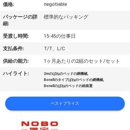
情
negotiable
価格:
報
パッケージの詳
標準的なパッキング
細:
会
受渡し時間:
15-45の仕事日
社
支払条件:
T/T、L/C
案
供給の能力:
1ヶ月あたりの2組のセット/セット
内
,
ハイライト:
2mのばねのベッドの網機械
,
Bonellのタイプばねのベッドの網機械
品
Bonellのばねのベッドの純装置
質
ベストプライス
管
理