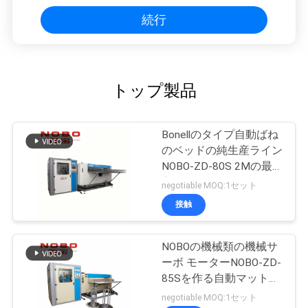
続行
トップ製品
Bonellのタイプ自動ばね
のベッドの純生産ライン
NOBO-ZD-80S 2Mの最
高の幅
negotiable MOQ:1セット
接触
NOBOの機械類の機械サ
ーボ モーターNOBO-ZD-
85Sを作る自動マットレ
スのばね
negotiable MOQ:1セット