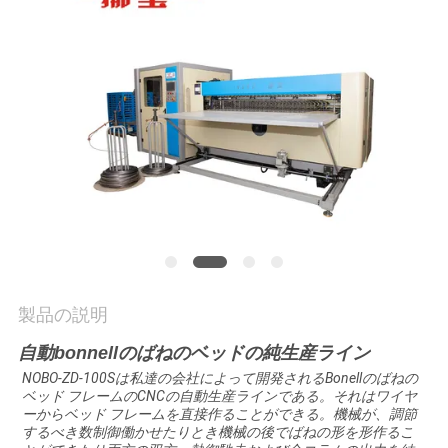
お
問
い
合
わ
せ
ニ
製品の説明
ュ
自動bonnellのばねのベッドの純生産ライン
NOBO-ZD-100Sは私達の会社によって開発されるBonellのばねの
ー
ベッド フレームのCNCの自動生産ラインである。それはワイヤ
ーからベッド フレームを直接作ることができる。機械が、調節
ス
するべき数制御働かせたりとき機械の後でばねの形を形作るこ