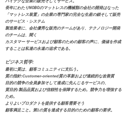
ハイテクな企業の販売そしてサービス。
長年にわたりNOBOのマットレスの機械類の会社の開発はなった
「マットレス装置」の企業の専門家の完全な生産の鎖そして販売
のサービス・システム
製造業者に、会社優秀な販売のチームがあり、テクノロジー開発
のチームは、聞く
カスタマー サービスおよび顧客のための顧客の声に、価値を作成
することは私達の永遠の追求である。
ビジネス哲学:
最初に質は、顧客コミュニティに支払う。
質の指針:Customer-oriented質の革新および連続的な改善質
目的の競争の全員参加そして達成に先んじるサービスの、
質目的:製品品質および信頼性を保障するため。競争力を増強する
ため。
よりよいプロダクトを提供する顧客需要そう
顧客満足こと。第1の質を達成する目的のための顧客の要求。