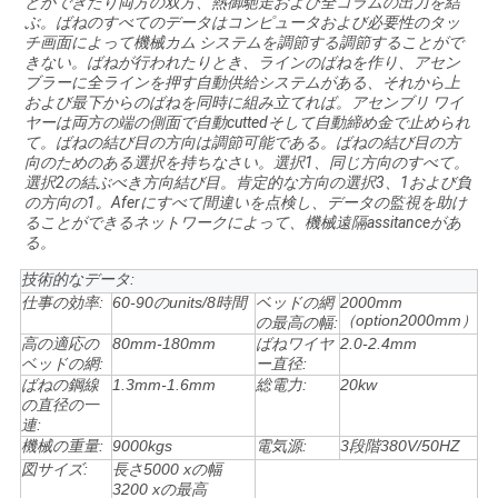
とができたり両方の双方、熱御馳走および全コラムの出力を結
ぶ。ばねのすべてのデータはコンピュータおよび必要性のタッ
チ画面によって機械カム システムを調節する調節することがで
す
きない。ばねが行われたりとき、ラインのばねを作り、アセン
ブラーに全ラインを押す自動供給システムがある、それから上
べ
および最下からのばねを同時に組み立てれば。アセンブリ ワイ
ヤーは両方の端の側面で自動cuttedそして自動締め金で止められ
て
て。ばねの結び目の方向は調節可能である。ばねの結び目の方
向のためのある選択を持ちなさい。選択1、同じ方向のすべて。
選択2の結ぶべき方向結び目。肯定的な方向の選択3、1および負
の
の方向の1。Aferにすべて間違いを点検し、データの監視を助け
ることができるネットワークによって、機械遠隔assitanceがあ
場
る。
合
技術的なデータ:
仕事の効率:
60-90のunits/8時間
ベッドの網
2000mm
（option2000mm）
の最高の幅:
高の適応の
80mm-180mm
ばねワイヤ
2.0-2.4mm
VR
ベッドの網:
ー直径:
ばねの鋼線
1.3mm-1.6mm
総電力:
20kw
の直径の一
地
連:
機械の重量:
9000kgs
電気源:
3段階380V/50HZ
図
図サイズ:
長さ5000 xの幅
3200 xの最高