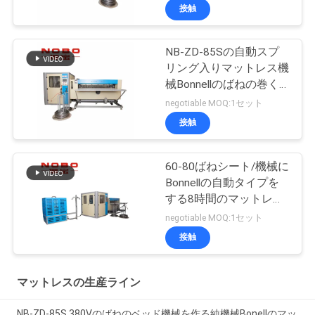
接触
NB-ZD-85Sの自動スプ
リング入りマットレス機
械Bonnellのばねの巻く
機械
negotiable MOQ:1セット
接触
60-80ばねシート/機械に
Bonnellの自動タイプを
する8時間のマットレス
の
negotiable MOQ:1セット
接触
マットレスの生産ライン
NB-ZD-85S 380Vのばねのベッド機械を作る純機械Bonellのマッ