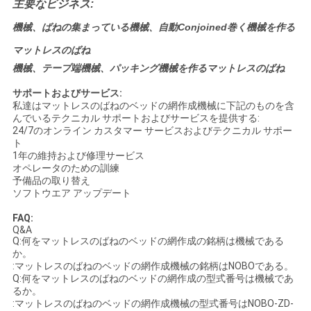
主要なビジネス:
機械、ばねの集まっている機械、自動Conjoined巻く機械を作る
マットレスのばね
機械、テープ端機械、パッキング機械を作るマットレスのばね
サポートおよびサービス:
私達はマットレスのばねのベッドの網作成機械に下記のものを含
んでいるテクニカル サポートおよびサービスを提供する:
24/7のオンライン カスタマー サービスおよびテクニカル サポー
ト
1年の維持および修理サービス
オペレータのための訓練
予備品の取り替え
ソフトウエア アップデート
FAQ:
Q&A
Q:何を
マットレスのばねのベッドの網作成
の銘柄は
機械
である
か。
:マットレスのばねのベッドの網作成機械の銘柄はNOBOである。
Q:何を
マットレスのばねのベッドの網作成
の型式番号は
機械
であ
るか。
:マットレスのばねのベッドの網作成機械の型式番号はNOBO-ZD-