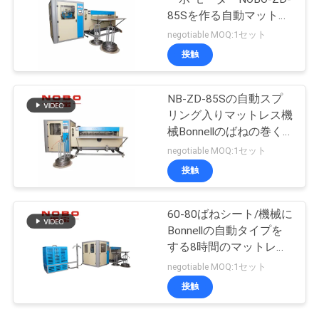
85Sを作る自動マットレ
スのばね
negotiable MOQ:1セット
接触
NB-ZD-85Sの自動スプ
リング入りマットレス機
械Bonnellのばねの巻く
機械
negotiable MOQ:1セット
接触
60-80ばねシート/機械に
Bonnellの自動タイプを
する8時間のマットレス
の
negotiable MOQ:1セット
接触