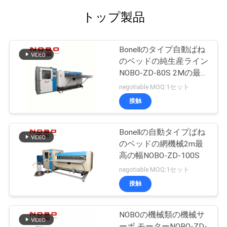
トップ製品
Bonellのタイプ自動ばね
のベッドの純生産ライン
NOBO-ZD-80S 2Mの最
高の幅
negotiable MOQ:1セット
接触
Bonellの自動タイプばね
のベッドの網機械2m最
高の幅NOBO-ZD-100S
negotiable MOQ:1セット
接触
NOBOの機械類の機械サ
ーボ モーターNOBO-ZD-