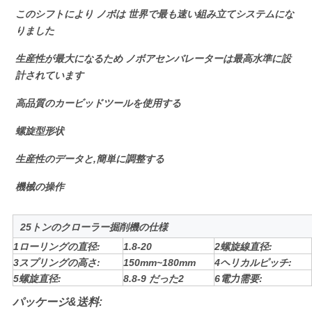
このシフトにより ノボは 世界で最も速い組み立てシステムにな
りました
す
生産性が最大になるため ノボアセンバレーターは最高水準に設
べ
計されています
て
高品質のカービッドツールを使用する
の
螺旋型形状
場
生産性のデータと,簡単に調整する
合
機械の操作
VR
25トンのクローラー掘削機の仕様
1ローリングの直径:
1.8-20
2螺旋線直径:
3スプリングの高さ:
150mm~180mm
4ヘリカルピッチ:
地
5螺旋直径:
8.8-9 だった2
6電力需要:
図
パッケージ&送料: