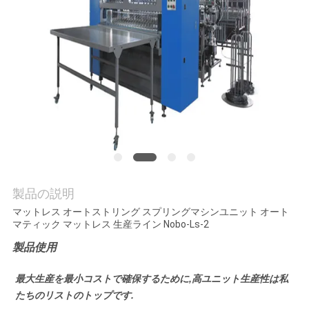
お
問
い
合
わ
せ
製品の説明
ニ
マットレス オートストリング スプリングマシンユニット オート
マティック マットレス 生産ライン Nobo-Ls-2
ュ
製品使用
ー
最大生産を最小コストで確保するために,高ユニット生産性は私
ス
たちのリストのトップです.