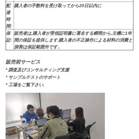
配
購入者の手数料を受け取ってから20日以内に
達
時
間:
保
販売者は,購入者が受領証明書に署名する瞬間から,主機に1年
証:
間の保証を提供します.購入者の不正操作による材料の消費と
損害は保証範囲外です..
販売前サービス
* 調査及びコンサルティング支援
* サンプルテストのサポート
* 工場をご覧下さい.