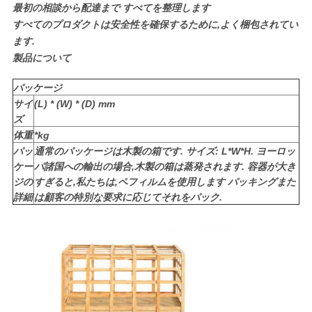
最初の相談から配達まで すべてを整理します
すべてのプロダクトは安全性を確保するために,よく梱包されてい
プ
ます.
ラ
製品について
イ
パッケージ
サイ
(L) * (W) * (D) mm
バ
ズ
体重
*kg
シ
パッ
通常のパッケージは木製の箱です. サイズ: L*W*H. ヨーロッ
ケー
パ諸国への輸出の場合,木製の箱は蒸発されます. 容器が大き
ー
ジの
すぎると,私たちは,ペフィルムを使用します パッキングまた
規
詳細
は顧客の特別な要求に応じてそれをパック.
約