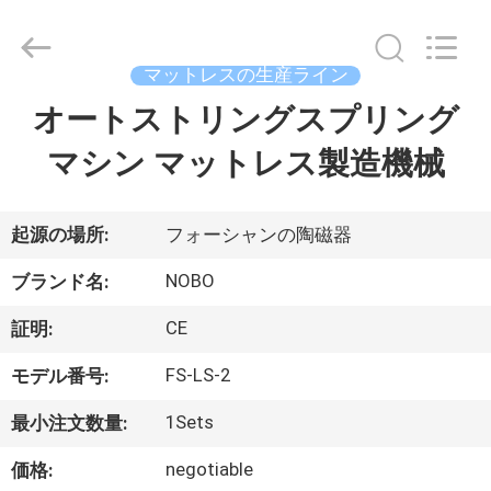
supplier.
Copyright
©
2022
-
マットレスの生産ライン
2026
Foshan
Nobo
オートストリングスプリング
ホ
Machinery
Co.,
Ltd..
マシン マットレス製造機械
ー
All
Rights
Reserved.
ム
Developed
by
起源の場所:
フォーシャンの陶磁器
ECER
製
NOBO
ブランド名:
品
CE
証明:
FS-LS-2
モデル番号:
企
1Sets
最小注文数量:
業
negotiable
価格: