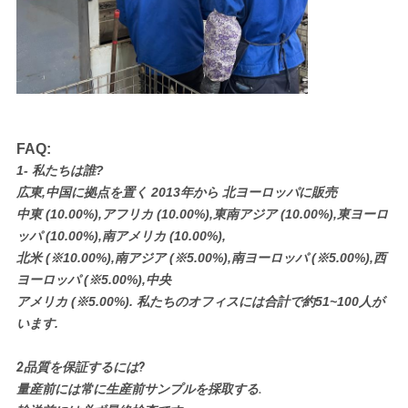
FAQ:
1- 私たちは誰?
広東,中国に拠点を置く 2013年から 北ヨーロッパに販売
中東 (10.00%),アフリカ (10.00%),東南アジア (10.00%),東ヨーロ
ッパ (10.00%),南アメリカ (10.00%),
北米 (※10.00%),南アジア (※5.00%),南ヨーロッパ (※5.00%),西
ヨーロッパ (※5.00%),中央
アメリカ (※5.00%). 私たちのオフィスには合計で約51~100人が
います.
2品質を保証するには?
量産前には常に生産前サンプルを採取する.