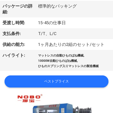
情
パッケージの詳
標準的なパッキング
報
細:
受渡し時間:
15-45の仕事日
会
支払条件:
T/T、L/C
社
供給の能力:
1ヶ月あたりの2組のセット/セット
案
,
ハイライト:
内
マットレスの自動ひものばね機械
,
10000W自動ひものばね機械
ひものスプリング入りマットレスの製造機械
品
ベストプライス
質
管
理