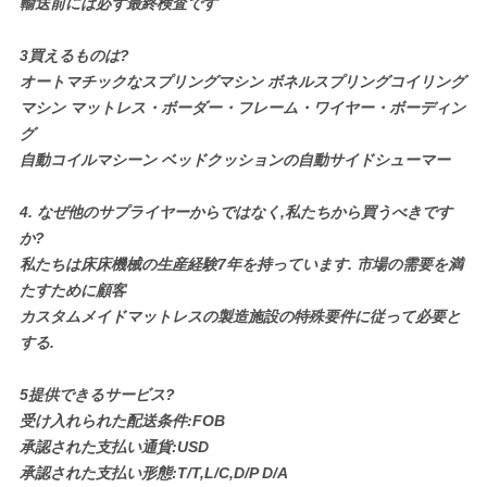
輸送前には必ず最終検査です
3買えるものは?
オートマチックなスプリングマシン ボネルスプリングコイリング
マシン マットレス・ボーダー・フレーム・ワイヤー・ボーディン
グ
自動コイルマシーン ベッドクッションの自動サイドシューマー
4. なぜ他のサプライヤーからではなく,私たちから買うべきです
か?
私たちは床床機械の生産経験7年を持っています. 市場の需要を満
たすために顧客
カスタムメイドマットレスの製造施設の特殊要件に従って必要と
する.
5提供できるサービス?
受け入れられた配送条件:FOB
承認された支払い通貨:USD
承認された支払い形態:T/T,L/C,D/P D/A