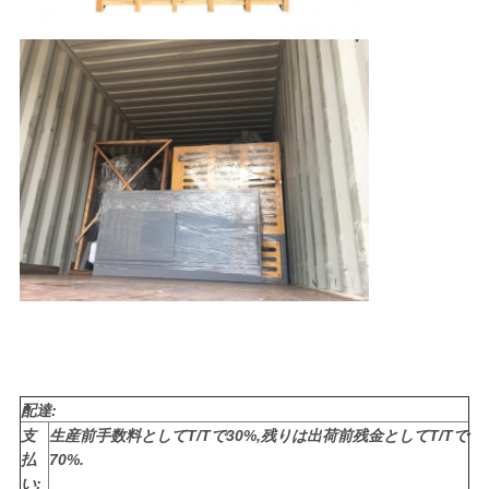
配達:
支
生産前手数料としてT/Tで30%,残りは出荷前残金としてT/Tで
払
70%.
い: