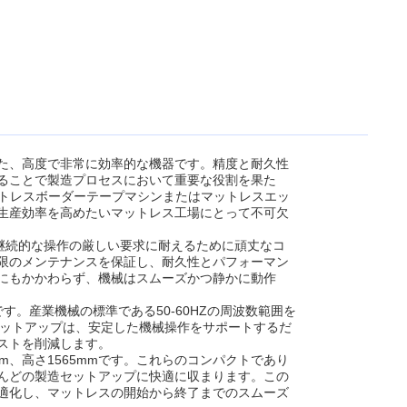
た、高度で非常に効率的な機器です。精度と耐久性
ることで製造プロセスにおいて重要な役割を果た
マットレスボーダーテープマシンまたはマットレスエッ
生産効率を高めたいマットレス工場にとって不可欠
継続的な操作の厳しい要求に耐えるために頑丈なコ
限のメンテナンスを保証し、耐久性とパフォーマン
にもかかわらず、機械はスムーズかつ静かに動作
。産業機械の標準である50-60HZの周波数範囲を
のセットアップは、安定した機械操作をサポートするだ
ストを削減します。
mm、高さ1565mmです。これらのコンパクトであり
んどの製造セットアップに快適に収まります。この
適化し、マットレスの開始から終了までのスムーズ