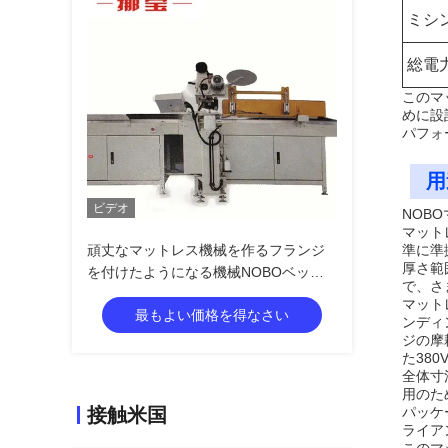
ミシ
総電
このマ
めに設
パフォ
用
ビデオ
NOB
マット
頑丈なマットレス機械を作るフランジ
準に準
厚さ範
を付けたようになる機械NOBOベッド
で、さ
のマットレス
マット
最もよい価格を得なさい
ンディ
ジの摩
た38
全体寸
用のた
接触米国
パッケ
ライア