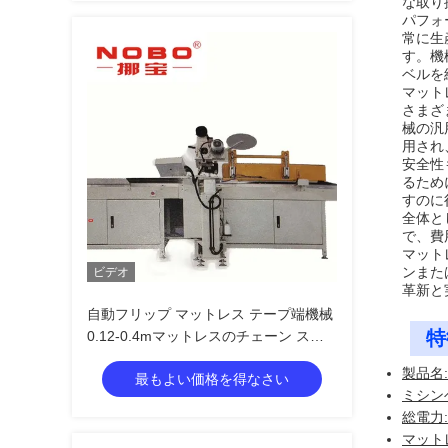
な取り
パフォ
常に生
す。機
ベルを
マット
さまざ
械の汎
用され
安全性
るため
すのに
全体と
で、費
マット
ンまた
ビデオ
革新と
自動フリップ マットレス テープ端機械
特
0.12-0.4mマットレスのチェーン ステ
ッチ機械
製品名
最もよい価格を得なさい
ミシン
総電力: 
マットレ