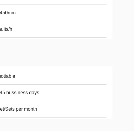
-450mm
uits/h
otiable
45 bussiness days
et/Sets per month