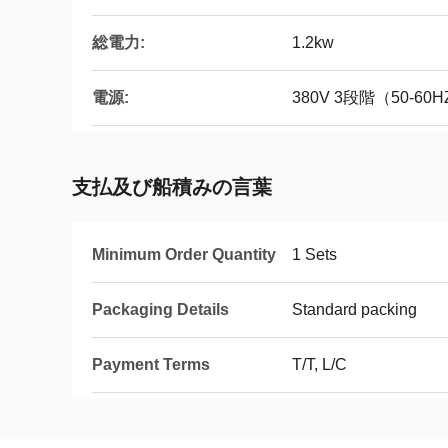
総電力:
1.2kw
電源:
380V 3段階（50-60
支払及び船積みの言葉
Minimum Order Quantity
1 Sets
Packaging Details
Standard packing
Payment Terms
T/T, L/C