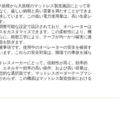
中規模から大規模のマットレス製造施設にとって非
なく、厳しい納期と高い需要を満たすことができま
反映しています。この低い電力使用量は、高い生産レ
す。
調整可能な設定で設計されており、オペレーターは
スをカスタマイズできます。この柔軟性により、機
らに、精密工学により、テープが均一かつ確実に適
題を防ぎます。
慮事項です。使用中のオペレーターの安全を確保す
います。これらの安全対策は、職場での事故を減ら
トレスメーカーにとって、信頼性が高く、効率的
、エネルギー効率の高い操作、および高い容量は、
想的な選択肢です。マットレスボーダーテープマシ
かわらず、この機器はマットレス製造技術における