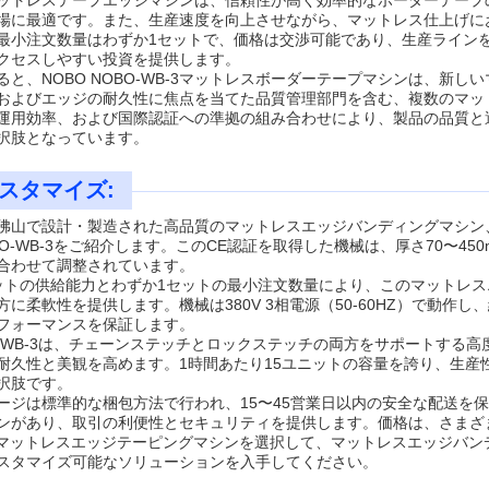
ットレステープエッジマシンは、信頼性が高く効率的なボーダーテープ
場に最適です。また、生産速度を向上させながら、マットレス仕上げに
最小注文数量はわずか1セットで、価格は交渉可能であり、生産ライン
クセスしやすい投資を提供します。
ると、NOBO NOBO-WB-3マットレスボーダーテープマシンは、新
およびエッジの耐久性に焦点を当てた品質管理部門を含む、複数のマッ
運用効率、および国際認証への準拠の組み合わせにより、製品の品質と
択肢となっています。
スタマイズ:
佛山で設計・製造された高品質のマットレスエッジバンディングマシン
BO-WB-3をご紹介します。このCE認証を取得した機械は、厚さ70〜4
合わせて調整されています。
ットの供給能力とわずか1セットの最小注文数量により、このマットレ
方に柔軟性を提供します。機械は380V 3相電源（50-60HZ）で動作し
フォーマンスを保証します。
O-WB-3は、チェーンステッチとロックステッチの両方をサポートする
耐久性と美観を高めます。1時間あたり15ユニットの容量を誇り、生産
択肢です。
ージは標準的な梱包方法で行われ、15〜45営業日以内の安全な配送を保証
ンがあり、取引の利便性とセキュリティを提供します。価格は、さまざ
Oマットレスエッジテーピングマシンを選択して、マットレスエッジバ
スタマイズ可能なソリューションを入手してください。