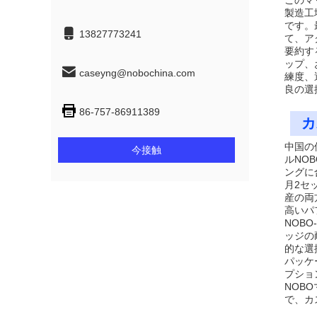
このマ
製造工
です。
13827773241
て、ア
要約す
ップ、
caseyng@nobochina.com
練度、
良の選
86-757-86911389
カ
中国の
今接触
ルNO
ングに
月2セ
産の両
高いパ
NOB
ッジの
的な選
パッケ
プショ
NOB
で、カ