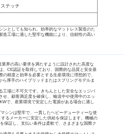
クステッチ
シンとしても知られ、効率的なマットレス製造のた
製造工場に適した堅牢な機能により、信頼性の高い
ス製造業界の高い要求を満たすように設計された高度な
は、CE認証を取得しており、国際的な品質と安全基
際の精度と効率を必要とする生産環境に理想的で、
スから厚手のハイブリッドまたはスプリングモデルま
る工場に不可欠です。きちんとした安全なエッジバ
させ、顧客満足度を確保し、輸送中や使用中のエッ
.2KWで、産業環境で安定した電源がある場合に適し
ーテープマシンは堅牢で、一貫したヘビーデューティーな使
とするメーカーに安定した供給を保証します。機械の
送を保証し、支払い条件は柔軟で、さまざまな国際ク