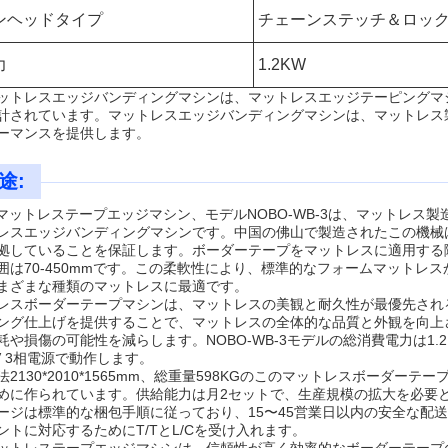
ンヘッドタイプ
チェーンステッチ＆ロッ
力
1.2KW
ットレスエッジバンディングマシンは、マットレスエッジテーピングマ
計されています。マットレスエッジバンディングマシンは、マットレス
ーマンスを提供します。
途:
Oマットレステープエッジマシン、モデルNOBO-WB-3は、マットレ
レスエッジバンディングマシンです。中国の佛山で製造されたこの機械
拠していることを保証します。ボーダーテープをマットレスに適用する
囲は70-450mmです。この柔軟性により、標準的なフォームマットレ
まざまな種類のマットレスに最適です。
レスボーダーテープマシンは、マットレスの美観と耐久性が最優先され
ング仕上げを提供することで、マットレスの全体的な品質と外観を向上
耗や損傷の可能性を減らします。NOBO-WB-3モデルの総消費電力は1
0V 3相電源で動作します。
法2130*2010*1565mm、総重量598KGのこのマットレスボーダ
めに作られています。供給能力は月2セットで、生産規模の拡大を必要
ージは標準的な梱包手順に従っており、15〜45営業日以内の安全な配
ントに対応するためにT/TとL/Cを受け入れます。