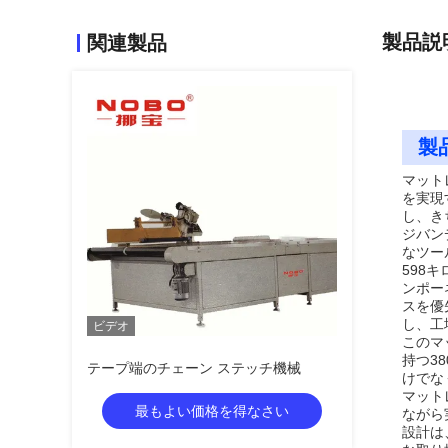
製品説
関連製品
製
マット
を実現
し、き
ジバン
なツー
598
ンポー
スを優
し、工
ビデオ
このマ
持つ3
テープ端のチェーン ステッチ機械
けでな
マット
最もよい価格を得なさい
ながら
設計は