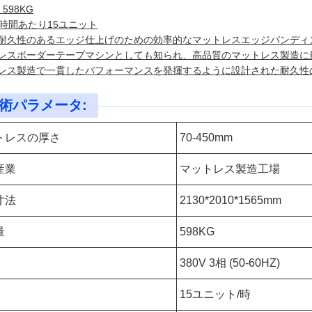
 598KG
 1時間あたり15ユニット
耐久性のあるエッジ仕上げのための効率的なマットレスエッジバンディ
レスボーダーテープマシンとしても知られ、高品質のマットレス製造に
レス製造で一貫したパフォーマンスを発揮するように設計された耐久性
術パラメータ:
トレスの厚さ
70-450mm
産業
マットレス製造工場
寸法
2130*2010*1565mm
量
598KG
380V 3相 (50-60HZ)
15ユニット/時