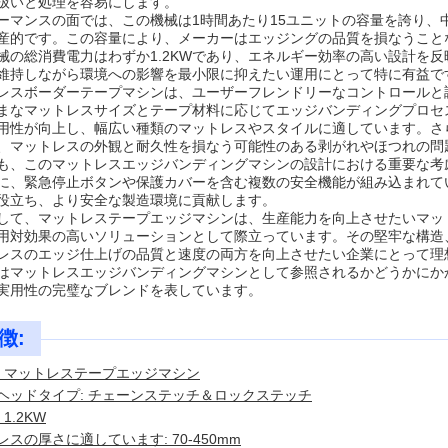
扱いと処理を容易にします。
ーマンスの面では、この機械は1時間あたり15ユニットの容量を誇り、
産的です。この容量により、メーカーはエッジングの品質を損なうこと
械の総消費電力はわずか1.2KWであり、エネルギー効率の高い設計を
維持しながら環境への影響を最小限に抑えたい運用にとって特に有益で
レスボーダーテープマシンは、ユーザーフレンドリーなコントロールと
まなマットレスサイズとテープ材料に応じてエッジバンディングプロセ
用性が向上し、幅広い種類のマットレスやスタイルに適しています。さ
、マットレスの外観と耐久性を損なう可能性のある剥がれやほつれの問
も、このマットレスエッジバンディングマシンの設計における重要な考
に、緊急停止ボタンや保護カバーを含む複数の安全機能が組み込まれて
役立ち、より安全な製造環境に貢献します。
して、マットレステープエッジマシンは、生産能力を向上させたいマッ
用対効果の高いソリューションとして際立っています。その堅牢な構造
レスのエッジ仕上げの品質と速度の両方を向上させたい企業にとって理
はマットレスエッジバンディングマシンとして参照されるかどうかにか
実用性の完璧なブレンドを表しています。
徴:
: マットレステープエッジマシン
ヘッドタイプ: チェーンステッチ＆ロックステッチ
1.2KW
スの厚さに適しています: 70-450mm