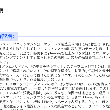
明
品説明:
レステープエッジマシンは、マットレス製造業界向けに特別に設計され
するように設計されており、マットレスの端に高品質のテープを適用す
ちんとした、安全で、審美的に pleasingな仕上がりを保証します。
ディングマシンとしても知られるこの機械は、製品の品質を向上させ、
ルです。
キログラムというかなりの重量を持つマットレステープエッジマシンは、
ネントで構築されています。その堅牢な構造は、長期的な信頼性と最小
先するメーカーにとって優れた投資となります。そのしっかりした構造
場現場でのより良い作業環境に貢献します。
ットレスボーダーテープマシンの際立った機能の1つは、その電源構成です
80V 3相電源で動作し、一貫した効率的な電力供給を保証します。こ
く、エネルギー消費を削減するのに役立ち、時間の経過とともに運用コ
レスエッジバンディングマシンの全体寸法は、長さ2130mm、幅2010
実質的な寸法により、機械は過剰なスペースを占有することなく、ほと
、他の生産ライン機器とシームレスに統合することでワークフローを最