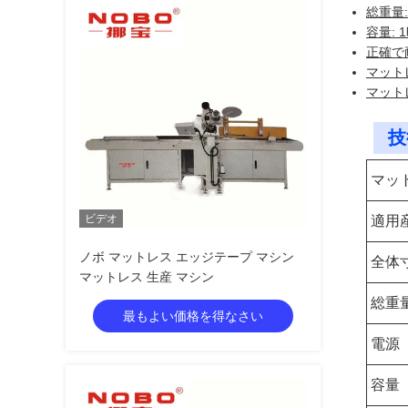
総重量:
容量:
正確で
マット
マット
技
マッ
ビデオ
適用
ノボ マットレス エッジテープ マシン
全体
マットレス 生産 マシン
総重
最もよい価格を得なさい
電源
容量