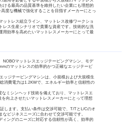
の適用を必要とする中規模から大規模のマットレス
おける最高の品質基準を維持したい企業にも理想的
を高度な機械で強化することを目指すメーカーにとっ
しいマットレス組立ライン、マットレス改修ワークショ
トレス生産シナリオで貴重な資産です。技術的な洗
運用効率を高めたいマットレスメーカーにとって最
、NOBOマットレスエッジテーピングマシン、モデ
50mmのマットレスの効率的かつ正確なエッジテーピ
スエッジテーピングマシンは、小規模および大規模生
、総消費電力は1.2KWで、エネルギー効率と信頼性の
高度なミシンヘッド技術を備えており、マットレスエ
性を向上させたいマットレスメーカーにとって理想
します。支払い条件は交渉可能で、T/TとL/Cのオ
まなビジネスニーズに合わせて交渉可能です。
ンディングのニーズに対応する信頼性が高く、効率的