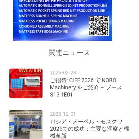
プ
ラ
イ
バ
関連ニュース
シ
2026-03-28
ー
ご招待: CIFF 2026 で NOBO
Machinery をご紹介 – ブース
規
S13.1E01
約
2025-12-01
ロシア・メーベル・モスクワ
2025での成功：主要な洞察と機
械革新