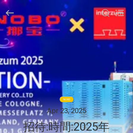
©
2022
-
2026
Foshan
Nobo
Machinery
ホ
Co.,
Ltd..
All
ー
Rights
Reserved.
Developed
ム
by
ECER
製
品
NEWS
企
Apr 23, 2025
業
招待:時間:2025年