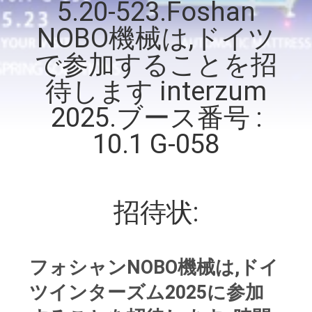
情
5.20-523.Foshan
報
NOBO機械は,ドイツ
で参加することを招
会
待します interzum
社
2025.ブース番号 :
案
10.1 G-058
内
招待状:
品
質
管
フォシャンNOBO機械は,ドイ
理
ツインターズム2025に参加