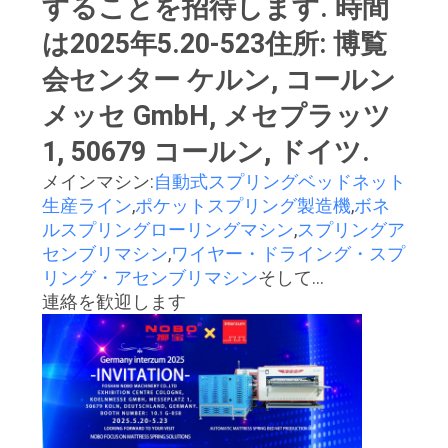
することを招待します. 時間
お
は2025年5.20-523住所: 博覧
会センター ケルン, コールン
問
メッセ GmbH, メセプラッツ
い
1, 50679 コールン, ドイツ.
合
メインマシン:
自動式スプリングベッドネット
わ
生産ライン
,
ポケットスプリング製造機
,
ボネ
ルスプリングローリングマシン
,
スプリングア
せ
センブリマシン
,
ワイヤー・ドライング・スプ
リング・アセンブリマシン
そして...
連絡を歓迎します
ニ
ュ
ー
ス