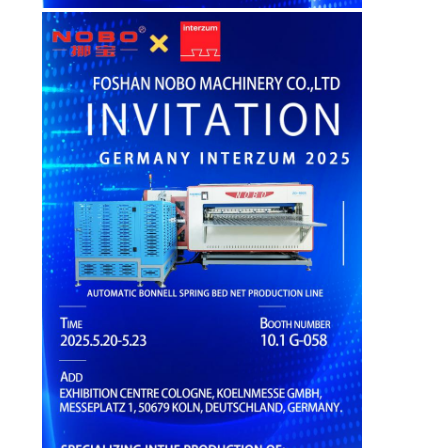
す
べ
て
の
場
合
VR
地
図