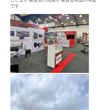
です
お
問
い
合
わ
せ
ニ
ュ
ー
ス