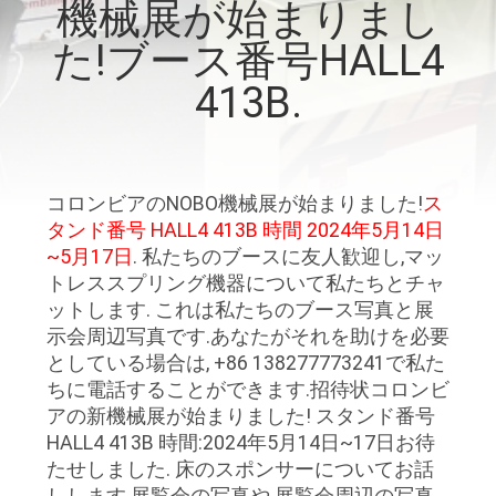
情
機械展が始まりまし
報
た!ブース番号HALL4
413B.
会
社
コロンビアのNOBO機械展が始まりました!
ス
案
タンド番号 HALL4 413B 時間 2024年5月14日
内
~5月17日
. 私たちのブースに友人歓迎し,マッ
トレススプリング機器について私たちとチャ
ットします. これは私たちのブース写真と展
品
示会周辺写真です.あなたがそれを助けを必要
としている場合は, +86 138277773241で私た
質
ちに電話することができます.招待状コロンビ
管
アの新機械展が始まりました! スタンド番号
HALL4 413B 時間:2024年5月14日~17日お待
理
たせしました. 床のスポンサーについてお話
しします.展覧会の写真や 展覧会周辺の写真