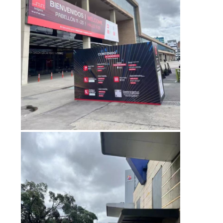
プ
ラ
イ
バ
シ
ー
規
約