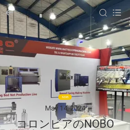
supplier.
Copyright
©
2022
-
2026
Foshan
Nobo
ホ
Machinery
Co.,
Ltd..
ー
All
Rights
Reserved.
ム
Developed
by
ECER
製
品
NEWS
企
May 14, 2024
業
コロンビアのNOBO