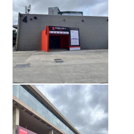
す
べ
て
の
場
合
VR
地
図