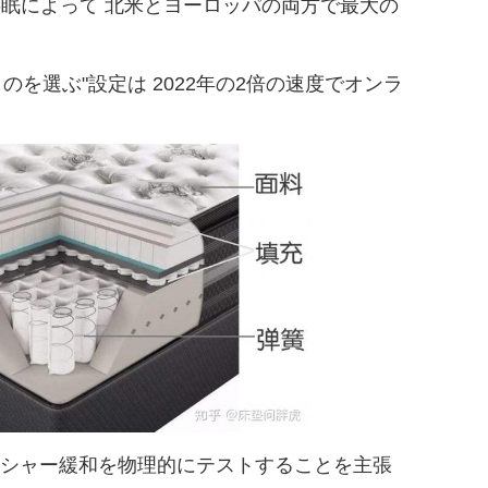
と共眠によって 北米とヨーロッパの両方で最大の
のを選ぶ"設定は 2022年の2倍の速度でオンラ
ッシャー緩和を物理的にテストすることを主張