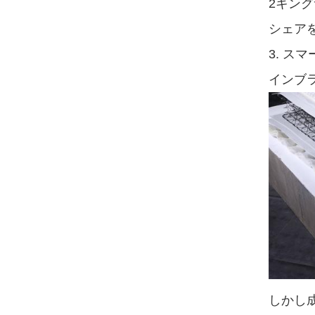
2キング
シェア
3. ス
インブ
しかし