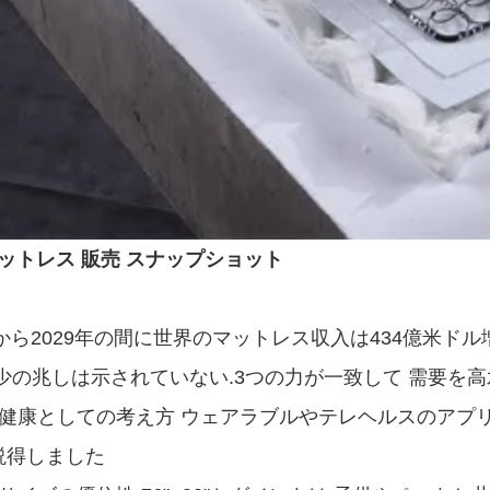
 マットレス 販売 スナップショット
年から2029年の間に世界のマットレス収入は434億米ドル
減少の兆しは示されていない.3つの力が一致して 需要を
を健康としての考え方 ウェアラブルやテレヘルスのアプ
説得しました