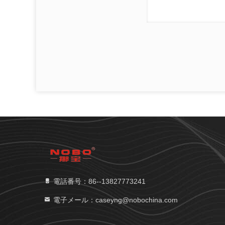
電話番号：86--13827773241
電子メール：caseyng@nobochina.com