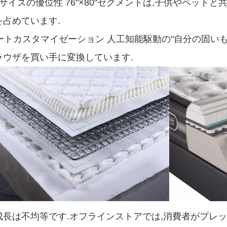
サイズの優位性 76"×80"セグメントは,子供やペット
を占めています.
マートカスタマイゼーション 人工知能駆動の"自分の固いも
ラウザを買い手に変換しています.
成長は不均等です.オフラインストアでは,消費者がプレ